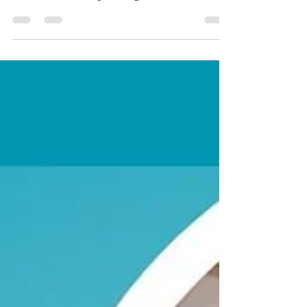
البزنس سيكولوجي
ومتلازمة المحتال