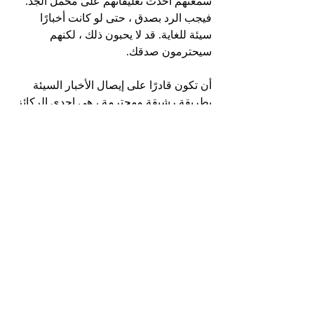
سمعتهم أخذت تعليقاتهم على محمل الجد. 
فيجب الرد بصدق ، حتى لو كانت أخبارًا 
سيئة للغاية. قد لا يحبون ذلك ، لكنهم 
سيحترمون صدقك.
أن تكون قادرًا على إيصال الأخبار السيئة 
بطريقة رشيقة ومحترمة ، هي إحدى الركائز 
للإدارة الجيدة و هناك ميزات أخرى تجعلك 
مديرًا جيدًا مثل القدرة على حل النزاعات 
وإدارة وقتك.
خذها إلى أبعد من ذلك: منع الاضطرار إلى 
تقديم أخبار سيئة من خلال الحفاظ على 
قبضة جيدة على مشروعك. استخدم أدوات 
إعداد التقارير لتحديد المشكلات قبل أن 
تصبح مشكلات خطيرة.
PMP