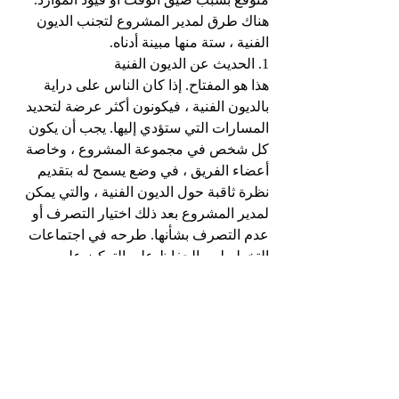
هناك طرق لمدير المشروع لتجنب الديون 
الفنية ، ستة منها مبينة أدناه.
1. الحديث عن الديون الفنية
هذا هو المفتاح. إذا كان الناس على دراية 
بالديون الفنية ، فيكونون أكثر عرضة لتحديد 
المسارات التي ستؤدي إليها. يجب أن يكون 
كل شخص في مجموعة المشروع ، وخاصة 
أعضاء الفريق ، في وضع يسمح له بتقديم 
نظرة ثاقبة حول الديون الفنية ، والتي يمكن 
لمدير المشروع بعد ذلك اختيار التصرف أو 
عدم التصرف بشأنها. طرحه في اجتماعات 
التخطيط ، والحفاظ على التركيز عليه. 
اطرح أسئلة مثل: "إذا كان الاختصار هو 
الخيار الصحيح ، فما الذي يمكن أن نجنيه ، 
وما هي التحديات والآثار المستقبلية؟"
2. الصيانة التنظيمية الدورية
من خلال قضاء بعض الوقت في متابعة 