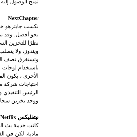
تمنح الوصول إليه. 
NextChapter
نكست جابترهو خدم
نحو أفضل. وقد تم إعدا
نظرًا للتخزين ال
ويندوز، ولا يتطلب
وتستغرق نصف ال
باستخدام لوحات ال
الأخرى ، يكون ال
احتياجات شركة م
الرئيس التنفيذي 
ووجد تخزين سحابة 
نيتفليكس Netflix 
كانت خدمة بث الف