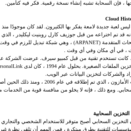
اجها ، فإن السحابة تشبه إنشاء نسخة رقمية. فكر فيه كتأمين.
يس لعبة جديدة لامعة يفكر بها الكثيرون. لقد كان موجودًا منذ 
أنه قد تم اختراعه من قبل جوزيف كارل روبنيت ليكليدر ، الذي
وكالة مشاريع الأبحاث المتقدمة (ARPANET) ، وهي شبكة تبديل لل
ت ، في أي مكان وفي أي وقت .
لول عام 1983 ، كانت تستخدم تقنية من قبل كمبيو سيرف. عرضت الشركة
راد والشركات لتخزين البيانات عبر الويب.
لكن موقع خدمات الأمازون ، الذي تم إطلاقه في عام 
حابي. ومع ذلك ، فإنه لا يخلو من منافسة قوية من الخدمات 
التخزين السحابية
 التخزين السحابي أصبح متوفر للاستخدام الشخصي والتجاري 
مؤسسات للتقنية بطرق مبتكرة ، فمن المهم أن تلقي نظرة غير