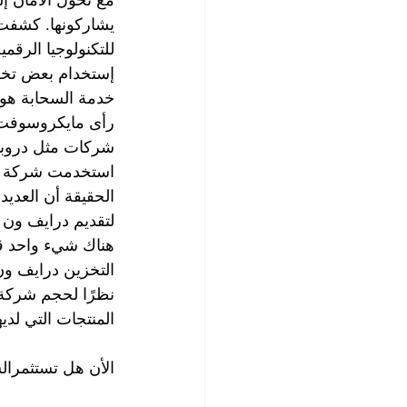
مع تحول الأمان إ
يشاركونها. كشفت
خدمة السحابة هو ا
رأى مايكروسوفت د
شركات مثل دروببوإ
استخدمت شركة ماي
الحقيقة أن العدي
لتقديم درايف ون ع
التخزين درايف ون
نظرًا لحجم شركة
المنتجات التي لد
الأن هل تستثمرال