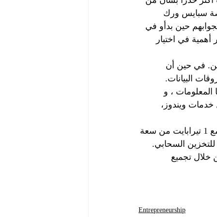
كثر حذراً بشأن من 
صة سبايس ورك 
وروبا تم استجوابهم حين بدأو في 
ـ 97 % ، يعد العامل الأكثر أهمية في اختيار 
ن. في حين أن 
قات البيانات. 
المعلومات ، و 
خدمات ويندوز، 
هناك شيء واحد قامت به مايكروسوفت هو توفير لكل مشترك في أوفس 365 مع 1 تيرابايت من سعة 
للتخزين السحابي. 
خلال تجميع 
Entrepreneurship