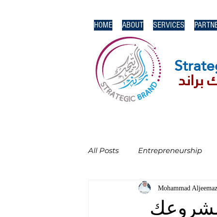
HOME
ABOUT
SERVICES
PARTN
Strate
 براند
All Posts
Entrepreneurship
Mohammad Aljeema
 مشروعك