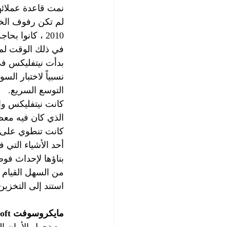
نمت قاعدة عملائها
لم تكن رفوف الخوا
2010 ، كانوا 
في ذلك الوقت لم ت
بدأت نيتفليكس في
نسبياً لاختبار ا
التوسع السريع.
كانت نيتفليكس وا
الذي كان فيه معظ
كانت تنطوي على ال
أحد الأشياء التي ف
بناؤها لإحداث فو
من السهل القيام 
استند إلى التخزين
مايكروسوفت Microsoft 