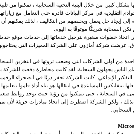
 بشكل كبير. من خلال البنية التحتية السحابية ، تمكنوا من تلبي
دم التقليدية في مركز البيانات قادرة على التعامل مع زياراتها 
بحاجة إلى إيجاد حل يعمل ويخلصهم من التكاليف ، لذلك يمكنهم أن
كن السحابة شريكًا موثوقًا به اليوم.
 اتخاذ خطوات صغيرة لترحيل خدماتها إلى خدمات موقع خدمات
لسوق. عرضت شركة أمازون على الشركة المميزات التي يحتاجونه
حدة من أولى الشركات التي وضعت ثروتها في التخزين السحاب
م الناس يجهلون السحابة. لقد كانت مخاطرة دفعت للشركة بشك
تفكير الإبداعي. كانت الشركة تحفر دربًا في الصحراء الرقمية
علها نيتفليكس للمساعدة في انتقالها هو بناء أداة قاموا بتعليمها
ضى في السحابة ، حتى يتمكنوا من رؤية حيث توجد روابط ضعيفة 
بذلك ، ولكن الشركة اضطرت إلى اتخاذ مبادرات جريئة لأن نموذ
 السحابي.