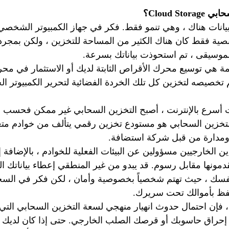
Cloud St؟
لبيانات هناك ، وهي تنمو فقط. فكر في جهاز الكمبيوتر الشخصي
صية فقط كان هناك الكثير من المساحة للتخزين ، ولكن بمجرد
الموسيقى ، تم استحوذت بياناتك بسرعة.
يمة هي توسيع محرك الأقراص الثابتة لديك أو الاستثمار في محر
تخصيصه لتخزين كل تلك الخردة الفضائية لتحرير الكمبيوتر الخ
 أسرع بالإنترنت ، أصبح التخزين السحابي غير ممكن فحسب ،
التخزين السحابي هو مستودع تخزين رقمي يتألف من خوادم متعدد
 ومدارة من قبل شركة استضافة.
ين الخارجيين مسؤولين عن البيئات الفعلية للخوادم ، بالإضافة إ
دمونها مقابل رسوم. قد يبدو من غير المنطقي إعطاء بياناتك الثم
فسك ، حيث تهتم شخصياً بخصوصية وأمان ، لكن فكر في السحا
حتفظ بأموالك تحت سريرك.
 ، فإن احتمال حدوث انهيار منهجي لسعة التخزين السحابي التي
ن إحراق حاسوبك أو قرصك الصلب الخارجي. حتى إذا كان لديك 