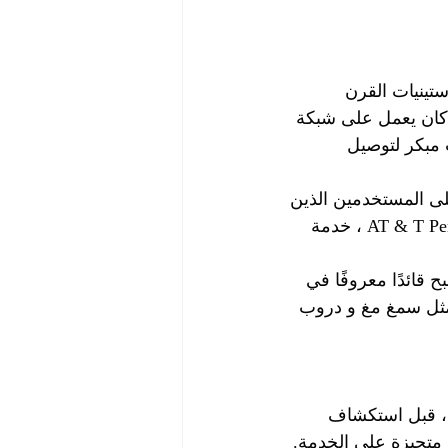
ستينيات القرن 
 كان يعمل على شبكة 
رزم في وقت مبكر لتوصيل 
 على المستخدمين الذين 
يريدون تحميل وتخزين الملفات الصغيرة. بحلول عام 1994 ، كان لدى AT & T PersonalLink ، خدمة 
2006 ، ومنذ ذلك الحين أصبح قائدًا معروفًا في 
مثل سمغ مغ و دروب 
، قبل استكشاف 
 متحيزة على الخدمة.