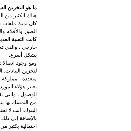
ما هو التخزين السحابي orage
هناك الكثير من ا
كان لديك ملفات ن
الصور والأفلام و
كانت التقنية القد
خارجي ، والذي تم 
بشكل أسرع.
ومع وجود اتصالات
لتخزين البيانات. 
متعددة ، مملوكة
يعتبر هؤلاء المورد
الوصول ، والتي يق
من التمسك بها بن
البنوك. أنت لا ت
بالإضافة إلى ذلك
احتمالية بكثير م