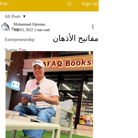
Sign Up
Post
All Posts
Mohammad Aljeemaz
All Posts
Sep 23, 2022
2 min read
مفاتيح الأذهان
Entrepreneurship
Startup Tips
PMP