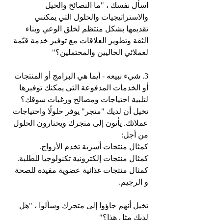
اسأل نفسك ، "ما النصائح والحيل 
والاستراتيجيات والحلول التي يمكنني 
تقديمها بشكل منتظم لخلق الوعي وبناء 
الثقة وتطوير العلاقات مع توفير خدمة قيّمة 
لعملائي الحاليين والمحتملين؟"
3. شيء نبيعه - أيما هي البرامج أو المنتجات 
أو الخدمات المدفوعة التي يمكنك توفيرها 
لتلبية احتياجات ومصالح ورغبات سوقك؟
تخيل أن لديك "متجر" يوفر حلولًا واحتياجات 
عملائك. يأتون إلى متجرك ويختارون الحلول 
من أجل:
كمثال منتجات أسرية تخدم الأزواج.
كمثال منتجات إلكترونية تكنولوجيا للطلبة.
كمثال منتجات غذائية عضوية مفيدة للصحة 
و الرجيم.
تخيل أنهم جاؤوا إلى متجرك وسألوا ، "هل 
لديك مثل هذا؟"