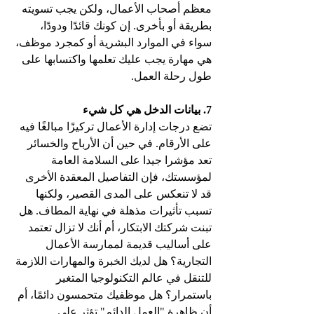
معظم أصحاب الأعمال، ولكن يجب تسويته 
بطريقة أو بأخرى. إن كونك قائدًا ودودًا، 
سواء في الموارد البشرية أو كمجرد موظف، 
هي مهارة يجب عليك تعلمها واكتسابها على 
طول رحلة العمل.
7. بيانات الدخل هي كل شيء
تضع درجات إدارة الأعمال تركيزًا مبالغًا فيه 
على الأرقام. في حين أن الأرباح والخسائر 
تعد مؤشرا جيدا على السلامة العامة 
لمؤسستك، فإن التفاصيل المعقدة الأخرى 
قد لا تنعكس على المدى القصير، ولكنها 
تسبب تأثيرات مذهلة في نهاية المطاف. هل 
تبنت شركتك الابتكار، أم أنك لا تزال تعتمد 
على أساليب قديمة لممارسة الأعمال 
التجارية؟ هل لديك الخبرة والمهارات اللازمة 
للتنقل في عالم التكنولوجيا المتغير 
باستمرار؟ هل موظفيك متحمسون دائمًا، أم 
أن ظاهرة "العمل الدائم" تؤثر على 