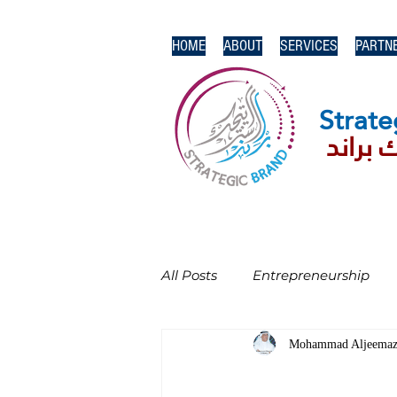
HOME
ABOUT
SERVICES
PARTN
Strate
 براند
All Posts
Entrepreneurship
Mohammad Aljeema