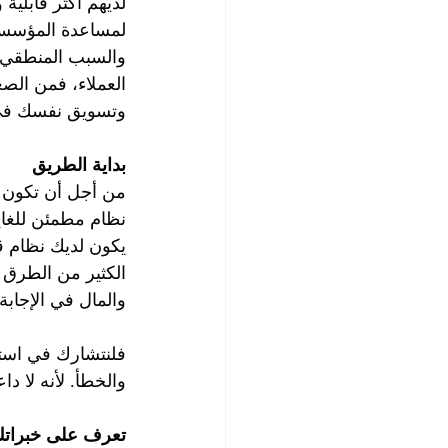
لديهم أكثر قابلية
لمساعدة المؤسسات
والسبب المنطقي ل
العملاء، فمن الص
وتسويق نفسك في 
بداية الطريق
من أجل أن تكون ن
نظام مطمئن للغاية
يكون لديك نظام قا
الكثير من الطرق ا
والمال في الإجاب
فلنتشارك في استر
والخطأ. لأنه لا دا
تعرف على خبراتك