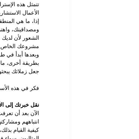
تتمثل هذه الإستر
الأعمال الاستشاري
إذا، ما هي المنطق
ومصداقيتك، واهت
الشعور لأن لديك س
مشروعك الخاص.
وبعدها أبدأ في ط
بطريقة أخرى، ما 
جعل زملائك يبحث
فكر في هذه الأسئ
نقل خبرتك إلى ال
الآن بعد أن تعرف
انتباههم ومشاركته
كيفية القيام بذلك
المثاليون، سواء في