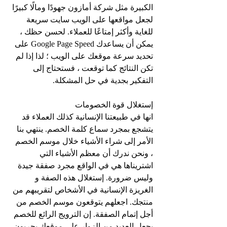
الكبيرة مثل شركة أمازون جهودًا ومالًا كبيرًا 
لجعل مواقعها على الويب سايت سريعة 
للغاية وأكثر إمتاعًا للعملاء. لحسن حظك ، 
يمكن أن يساعدك Google Page Speed ​​على 
تحديد سرعة موقعك على الويب ؛ لذا إذا لم 
تكن النتائج كما توقعت ، فستحتاج إلى 
التفكير بجدية في حل المشكلة.
إستغلال قوة الخصومات
انها في طبيعتنا الإنسانية كذلك العملاء قد 
يتشجع بمجرد سماع كلمة الخصم. ينتهي بنا 
الأمر إلى شراء الأشياء خلال موسم الخصم 
، ونحن ندرك أن معظم الأشياء التي 
اشتريناها هي في الواقع مجرد صفقة جيدة 
وليس ضرورة. إستغلال هذه الصفة و 
الغريزة الإنسانية في الأشخاص لتقريبهم من 
منتجك. اجعلهم يتوقعون موسم الخصم من 
أجل إتمام الصفقة. إن الترويج الرائع للخصم 
يجعل العديد من الزوار على موقعك يجربون 