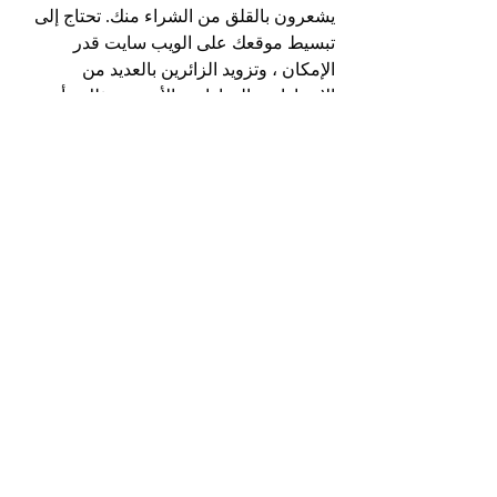
يشعرون بالقلق من الشراء منك. تحتاج إلى 
تبسيط موقعك على الويب سايت قدر 
الإمكان ، وتزويد الزائرين بالعديد من 
الامتيازات والخيارات والأهم من ذلك ، أن 
يكون لديك شروط سياسة مرنة في تسليم 
السلع أو المنتجات و العودة لكسب الثقة.  ، 
لجعل تجربتهم أكثر متعة.
فى الختام
تحتاج حقًا إلى أن تكون مبدعًا ومتفتحًا وأكثر 
من أي وقت مضى عندما يتعلق الأمر بتحويل 
الزوار إلى عملاء يدفعون. إذا كنت تقدم شيئًا 
ذا قيمة ، وهناك طلب على ذلك ، ستساعدك 
النصائح المذكورة أعلاه بالتأكيد في تحويل 
المزيد من الزوار إلى عملاء. سيؤدي ذلك 
إلى زيادة قاعدة العملاء ، والقائمة البريدية ، 
والأهم من ذلك ، سوف تستمتع بالمزيد من 
المبيعات! كل ما عليك القيام به هو أن تلعبها 
صح وتستمع و تجعل العميل هو المستفيد 