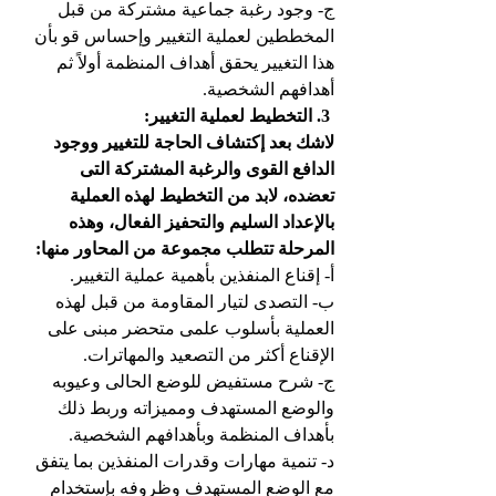
‌ج- وجود رغبة جماعية مشتركة من قبل 
المخططين لعملية التغيير وإحساس قو بأن 
هذا التغيير يحقق أهداف المنظمة أولاً ثم 
أهدافهم الشخصية.
3. التخطيط لعملية التغيير:
لاشك بعد إكتشاف الحاجة للتغيير ووجود 
الدافع القوى والرغبة المشتركة التى 
تعضده، لابد من التخطيط لهذه العملية 
بالإعداد السليم والتحفيز الفعال، وهذه 
المرحلة تتطلب مجموعة من المحاور منها:
‌أ- إقناع المنفذين بأهمية عملية التغيير.
‌ب- التصدى لتيار المقاومة من قبل لهذه 
العملية بأسلوب علمى متحضر مبنى على 
الإقناع أكثر من التصعيد والمهاترات.
‌ج- شرح مستفيض للوضع الحالى وعيوبه 
والوضع المستهدف ومميزاته وربط ذلك 
بأهداف المنظمة وبأهدافهم الشخصية.
‌د- تنمية مهارات وقدرات المنفذين بما يتفق 
مع الوضع المستهدف وظروفه بإستخدام 